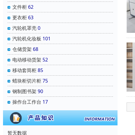
文件柜
62
更衣柜
63
汽轮机罩壳
0
汽轮机化妆板
101
仓储货架
68
电动移动货架
52
移动套筒柜
85
蜡块柜切片柜
75
钢制图书架
90
操作台工作台
17
暂无数据