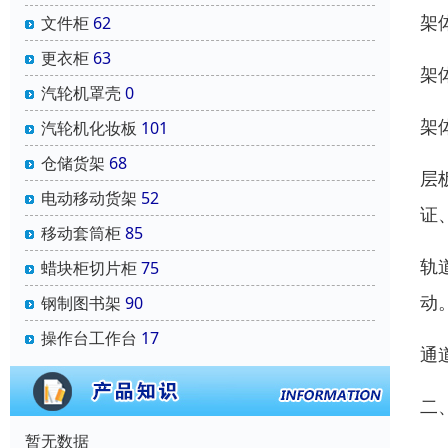
架
文件柜
62
更衣柜
63
架
汽轮机罩壳
0
架
汽轮机化妆板
101
仓储货架
68
层
电动移动货架
52
证
移动套筒柜
85
轨
蜡块柜切片柜
75
动
钢制图书架
90
操作台工作台
17
通
二
暂无数据