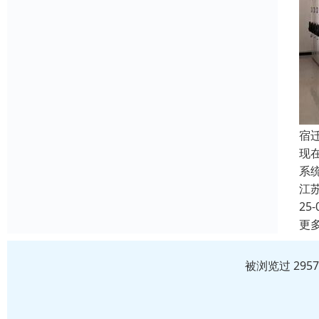
宿
现
系
江
25-
更
被浏览过 295