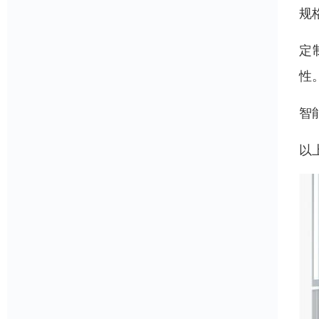
规
定
性
智
以