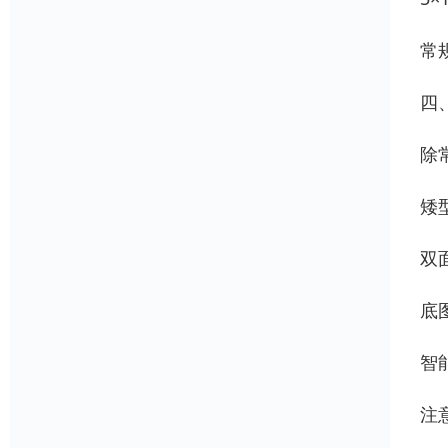
常
四
除
矮
双
底
智
注