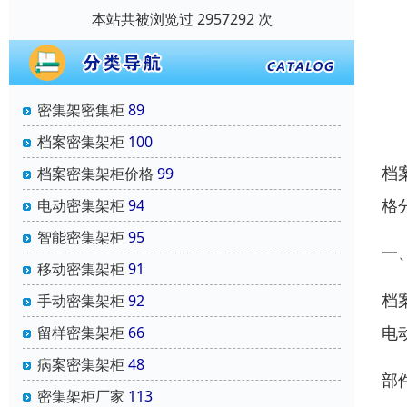
本站共被浏览过 2957292 次
密集架密集柜
89
档案密集架柜
100
档
档案密集架柜价格
99
格
电动密集架柜
94
智能密集架柜
95
一
移动密集架柜
91
档
手动密集架柜
92
电
留样密集架柜
66
病案密集架柜
48
部
密集架柜厂家
113