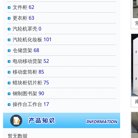
文件柜
62
更衣柜
63
汽轮机罩壳
0
汽轮机化妆板
101
仓储货架
68
电动移动货架
52
移动套筒柜
85
蜡块柜切片柜
75
钢制图书架
90
操作台工作台
17
暂无数据