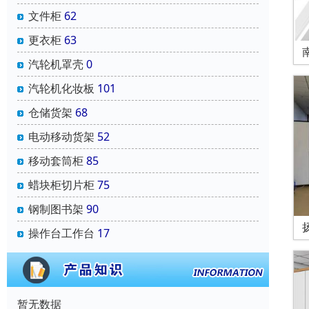
文件柜
62
更衣柜
63
汽轮机罩壳
0
汽轮机化妆板
101
仓储货架
68
电动移动货架
52
移动套筒柜
85
蜡块柜切片柜
75
钢制图书架
90
操作台工作台
17
暂无数据