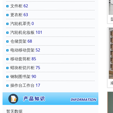
文件柜
62
更衣柜
63
汽轮机罩壳
0
汽轮机化妆板
101
仓储货架
68
电动移动货架
52
移动套筒柜
85
蜡块柜切片柜
75
钢制图书架
90
操作台工作台
17
暂无数据