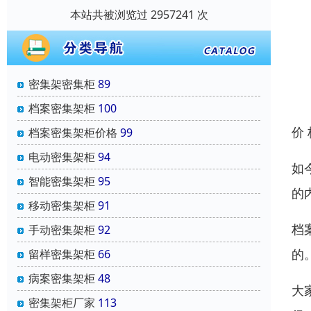
本站共被浏览过 2957241 次
密集架密集柜
89
档案密集架柜
100
价
档案密集架柜价格
99
电动密集架柜
94
如
智能密集架柜
95
的
移动密集架柜
91
档
手动密集架柜
92
的
留样密集架柜
66
病案密集架柜
48
大
密集架柜厂家
113