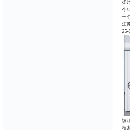
扬
今
一
江
25-
镇
档