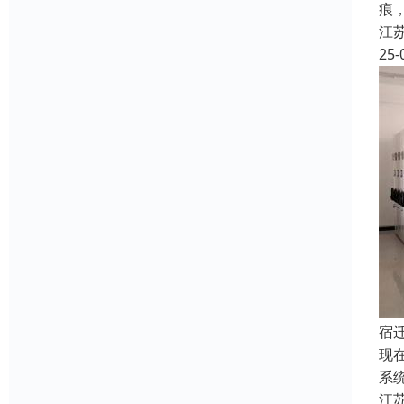
痕
江
25-
宿
现
系
江