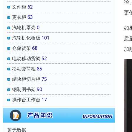
径
文件柜
62
更
更衣柜
63
如
汽轮机罩壳
0
汽轮机化妆板
101
质
仓储货架
68
加
电动移动货架
52
移动套筒柜
85
蜡块柜切片柜
75
钢制图书架
90
操作台工作台
17
暂无数据