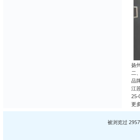
扬
二
品
江
25-
更
被浏览过 295