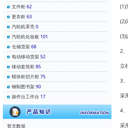
(
文件柜
62
更衣柜
63
(
汽轮机罩壳
0
(
汽轮机化妆板
101
仓储货架
68
2
电动移动货架
52
立
移动套筒柜
85
蜡块柜切片柜
75
3
钢制图书架
90
采
操作台工作台
17
4
采
暂无数据