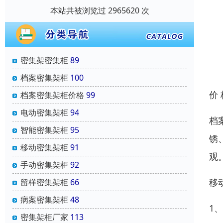
本站共被浏览过 2965620 次
密集架密集柜
89
档案密集架柜
100
价
档案密集架柜价格
99
电动密集架柜
94
档
智能密集架柜
95
锈
移动密集架柜
91
观
手动密集架柜
92
移
留样密集架柜
66
病案密集架柜
48
1
密集架柜厂家
113