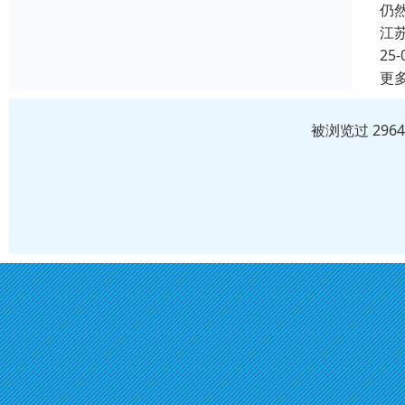
仍
江
25-
更
被浏览过 296