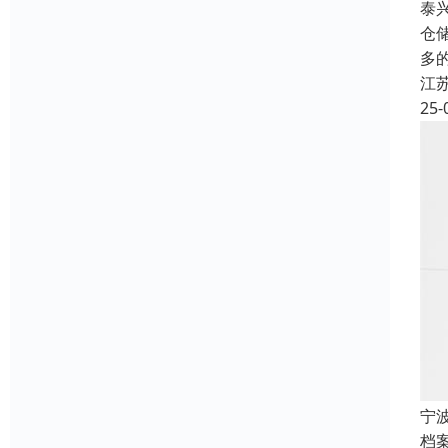
泰
仓
多
江
25-
宁
档