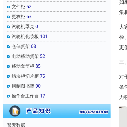
如
文件柜
62
集
更衣柜
63
大
汽轮机罩壳
0
汽轮机化妆板
101
径
仓储货架
68
更
电动移动货架
52
三
移动套筒柜
85
蜡块柜切片柜
75
对
钢制图书架
90
条
操作台工作台
17
力
暂无数据