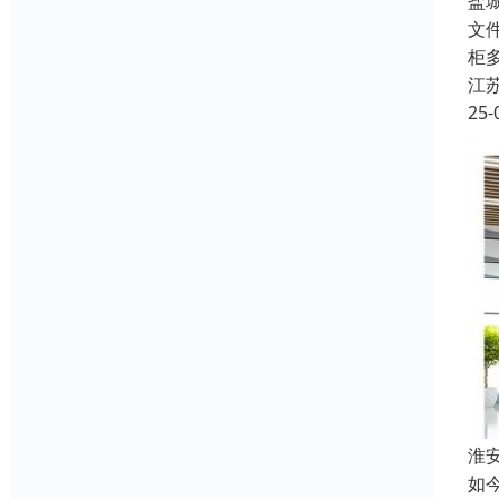
盐
文
柜
江
25-
淮
如