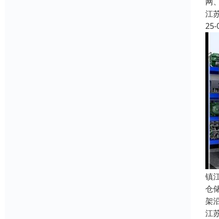
网
江
25-
镇
仓
架
江