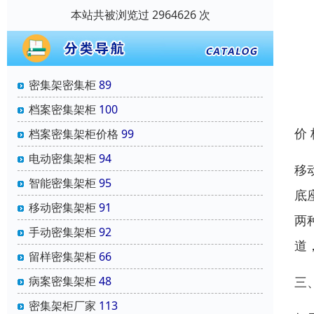
本站共被浏览过 2964626 次
密集架密集柜
89
档案密集架柜
100
价
档案密集架柜价格
99
电动密集架柜
94
移
智能密集架柜
95
底
移动密集架柜
91
两
手动密集架柜
92
道
留样密集架柜
66
三
病案密集架柜
48
密集架柜厂家
113