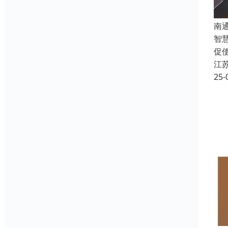
南
智
促
江
25-