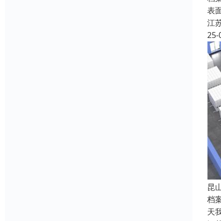
表
江
25-
昆
档
天