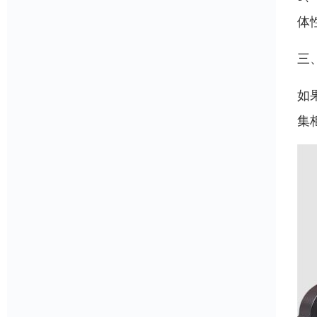
体
三
如
集