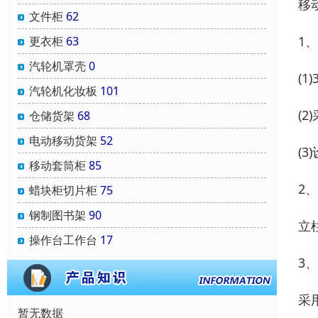
移
文件柜
62
1
更衣柜
63
汽轮机罩壳
0
(
汽轮机化妆板
101
(
仓储货架
68
电动移动货架
52
(
移动套筒柜
85
2
蜡块柜切片柜
75
钢制图书架
90
立
操作台工作台
17
3
采
暂无数据