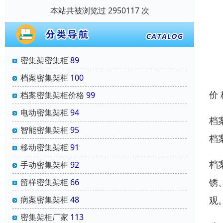
本站共被浏览过 2950117 次
密集架密集柜
89
档案密集架柜
100
价
档案密集架柜价格
99
电动密集架柜
94
档
智能密集架柜
95
档
移动密集架柜
91
档
手动密集架柜
92
锈
留样密集架柜
66
观
病案密集架柜
48
密集架柜厂家
113